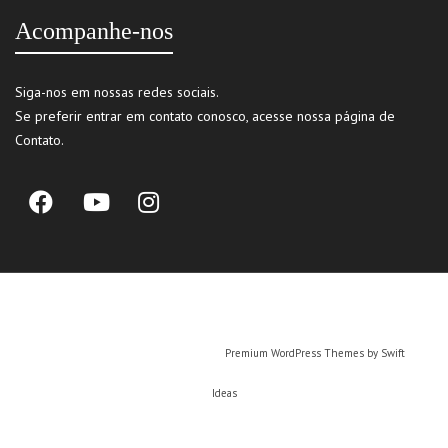
Acompanhe-nos
Siga-nos em nossas redes sociais.
Se preferir entrar em contato conosco, acesse nossa página de
Contato
.
Quando Viramos Pais
®
- 2022 - Todos os direitos reservados. Proibida cópia dos
textos sem a menção ao post original.
Premium WordPress Themes by Swift
Ideas